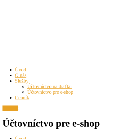
Úvod
O nás
Služby
Účtovníctvo na diaľku
Účtovníctvo pre e-shop
Cenník
Kontakt
Účtovníctvo pre e-shop
Úvod