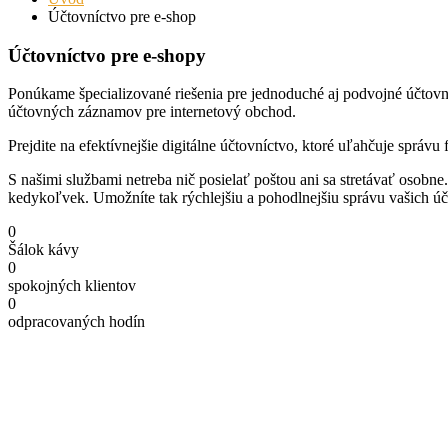
Účtovníctvo pre e-shop
Účtovníctvo pre e-shopy
Ponúkame špecializované riešenia pre jednoduché aj podvojné účtovní
účtovných záznamov pre internetový obchod.
Prejdite na efektívnejšie digitálne účtovníctvo, ktoré uľahčuje správ
S našimi službami netreba nič posielať poštou ani sa stretávať osob
kedykoľvek. Umožníte tak rýchlejšiu a pohodlnejšiu správu vašich účt
0
Šálok kávy
0
spokojných klientov
0
odpracovaných hodín