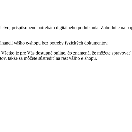
ctvo, prispôsobené potrebám digitálneho podnikania. Zabudnite na pap
u financií vášho e-shopu bez potreby fyzických dokumentov.
ne. Všetko je pre Vás dostupné online, čo znamená, že môžete spravova
ov, takže sa môžete sústrediť na rast vášho e-shopu.