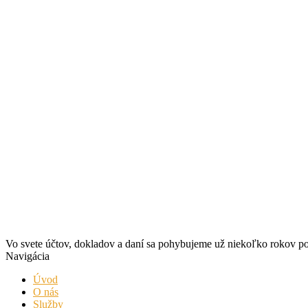
Vo svete účtov, dokladov a daní sa pohybujeme už niekoľko rokov poča
Navigácia
Úvod
O nás
Služby