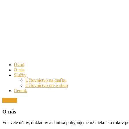
Úvod
O nás
Služby
Účtovníctvo na diaľku
Účtovníctvo pre e-shop
Cenník
Kontakt
O nás
Vo svete účtov, dokladov a daní sa pohybujeme už niekoľko rokov poča