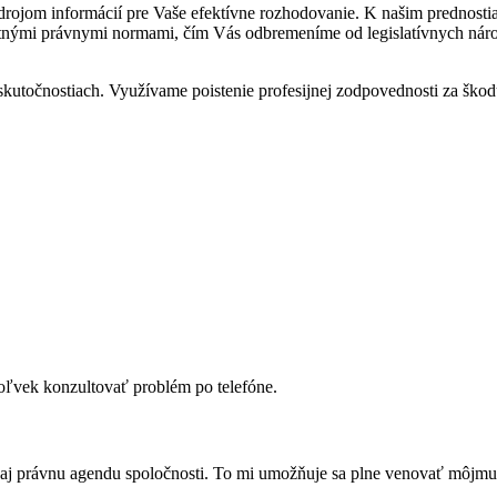
jom informácií pre Vaše efektívne rozhodovanie. K našim prednostiam 
tnými právnymi normami, čím Vás odbremeníme od legislatívnych náro
kutočnostiach. Využívame poistenie profesijnej zodpovednosti za škod
ľvek konzultovať problém po telefóne.
aj právnu agendu spoločnosti. To mi umožňuje sa plne venovať môjmu