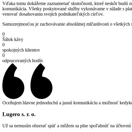
Vďaka tomu dokážeme zaznamenať skutočnosti, ktoré neskôr budú zdro
komunikácia. Všetky poskytované služby vykonávame v súlade s pla
venovať dosahovaniu svojich podnikateľských cieľov.
Samozrejmosťou je zachovávanie absolútnej mlčanlivosti o všetkých s
0
Šálok kávy
0
spokojných klientov
0
odpracovaných hodín
Oceňujem hlavne jednoduchú a jasnú komunikáciu a možnosť kedyko
Lugero s. r. o.
Už sa nemusím obzerať späť a môžem sa plne spoľahnúť na účtovnú 